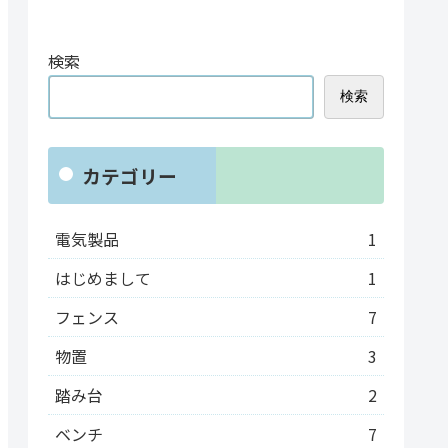
検索
検索
カテゴリー
電気製品
1
はじめまして
1
フェンス
7
物置
3
踏み台
2
ベンチ
7