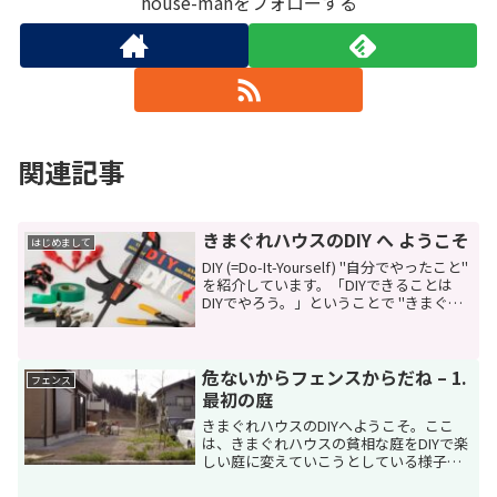
house-manをフォローする
関連記事
きまぐれハウスのDIY へ ようこそ
はじめまして
DIY (=Do-It-Yourself) "自分でやったこと"
を紹介しています。「DIYできることは
DIYでやろう。」ということで "きまぐれ"
にいろいろなことをDIYでトライ。最初
は、一軒家の庭から。フェンスや物置、
ウッドデッキなど...
危ないからフェンスからだね – 1.
フェンス
最初の庭
きまぐれハウスのDIYへようこそ。ここ
は、きまぐれハウスの貧相な庭をDIYで楽
しい庭に変えていこうとしている様子を
紹介しているページです。といって
も、"きまぐれ" なので、なかなかすすん