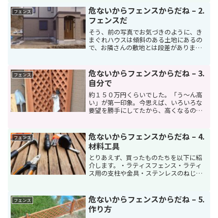
でいませんが…最初はこんな庭でした。
危ないからフェンスからだね – 2.
フェンス
カーポートと玄関ア...
フェンスだ
そう、前の写真でお気づきのように、き
まぐれハウスは傾斜のある土地にあるの
で、お隣さんの敷地とは段差がありま
す。段差は高いところでは２ｍ以上。近
所の子供達が遊んでて落ちたらただ事で
はすまないです。だから、きまぐれハウ
危ないからフェンスからだね – 3.
フェンス
スに最初につくるのは、危な...
自分で
約１５０万円くらいでした。「う〜ん高
い」が第一印象。今思えば、いろいろな
要望を勝手にしてたから、高くなるのは
当然なのですが、当時は外構の相場を知
らなくて、ただ高いと思ってました。そ
して、ラティスフェンス は家の前面だけ
危ないからフェンスからだね – 4.
フェンス
にしよう前面以外の境界...
材料工具
とりあえず、買ったものたちを以下に紹
介します。・ラティスフェンス・ラティ
ス用の支柱や金具・ステンレスのねじ・
柱を固定するためのモルタル/セメントこ
れらは、近くのホームセンターでいっぺ
んに購入。乗用車ではとても運べない量
危ないからフェンスからだね – 5.
フェンス
なので、ホームセンター...
作り方